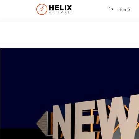
">
Home